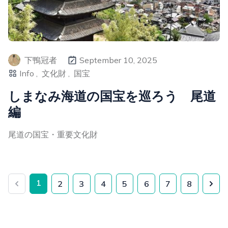
下鴨冠者
September 10, 2025
Info ,
文化財 ,
国宝
しまなみ海道の国宝を巡ろう 尾道
編
尾道の国宝・重要文化財
1
2
3
4
5
6
7
8
Previous
Nex